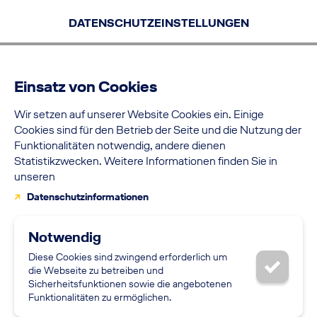
Zum Inhalt
Zum Filtermenü
Zur Navigation
Zum Ende der Seite
Zum Anfang der Seite
Zum Filtermenü
Zur Navigation
DATENSCHUTZEINSTELLUNGEN
Aktuellen Filtereinstellungen: EINSTIEG: Duales Studium; UNTERNEH
ENTDECKE UNSERE WELT
- SUCHFILTER
ICH BIN...
Einsatz von Cookies
DUALES STUDIUM
- EINSTIEG - FILTER ENTFERNE
LUFTVERKEHRSMANAGEMENT
Wir setzen auf unserer Website Cookies ein. Einige
- SUCHFILTER
INTERESSE
Cookies sind für den Betrieb der Seite und die Nutzung der
Funktionalitäten notwendig, andere dienen
LUFTHANSA - UNTERNEHMEN - FILTER ENTFERNEN
Statistikzwecken. Weitere Informationen finden Sie in
unseren
Datenschutzinformationen
Notwendig
Diese Cookies sind zwingend erforderlich um
die Webseite zu betreiben und
Sicherheitsfunktionen sowie die angebotenen
Funktionalitäten zu ermöglichen.