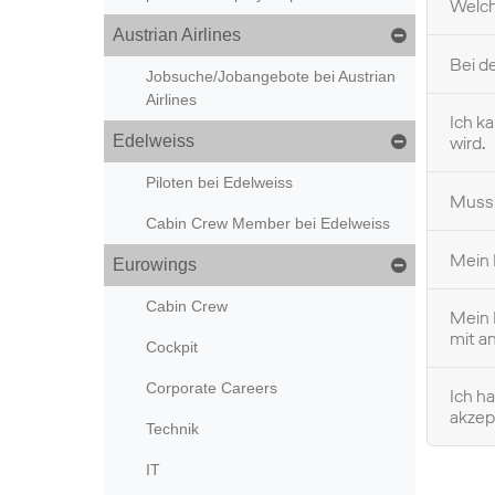
Welch
Austrian Airlines
Bei d
Jobsuche/Jobangebote bei Austrian
Airlines
Ich k
Edelweiss
wird.
Piloten bei Edelweiss
Muss 
Cabin Crew Member bei Edelweiss
Mein 
Eurowings
Cabin Crew
Mein 
mit a
Cockpit
Corporate Careers
Ich h
akzep
Technik
IT