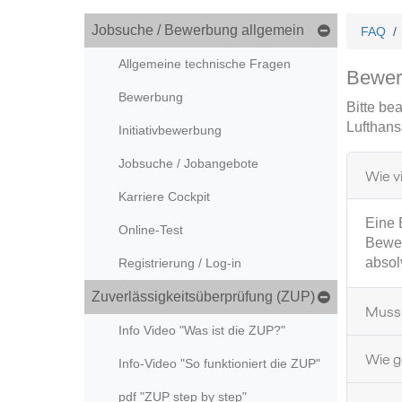
Jobsuche / Bewerbung allgemein
FAQ
Allgemeine technische Fragen
Bewer
Bewerbung
Bitte be
Lufthans
Initiativbewerbung
Jobsuche / Jobangebote
Wie v
Karriere Cockpit
Eine B
Online-Test
Bewer
absol
Registrierung / Log-in
Zuverlässigkeitsüberprüfung (ZUP)
Muss 
Info Video "Was ist die ZUP?"
Wie g
Info-Video "So funktioniert die ZUP"
pdf "ZUP step by step"